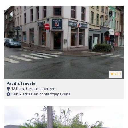
5
(3)
PacificTravels
12,0km, Geraardsbergen
Bekijk adres en contactgegevens