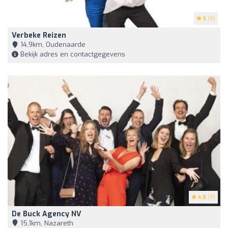
5
(9)
Verbeke Reizen
14,9km, Oudenaarde
Bekijk adres en contactgegevens
4.8
(9)
De Buck Agency NV
15,1km, Nazareth