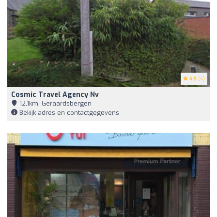
4.5
(4)
Cosmic Travel Agency Nv
12,1km, Geraardsbergen
Bekijk adres en contactgegevens