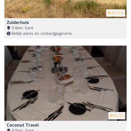
4.7
(107)
Zuiderhuis
9,4km, Gent
Bekijk adres en contactgegevens
4.1
(10)
Coconut Travel
9,5km, Gent