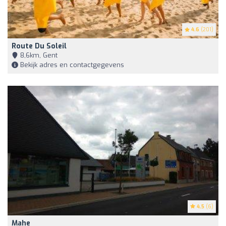
4.6
(201)
Route Du Soleil
8,6km, Gent
Bekijk adres en contactgegevens
4.5
(6)
Mahe