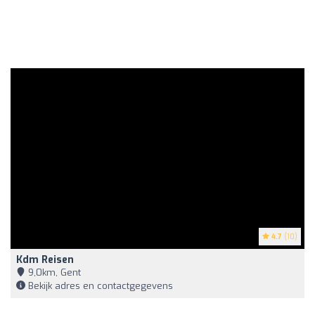
4.7
(10)
Kdm Reisen
9,0km, Gent
Bekijk adres en contactgegevens