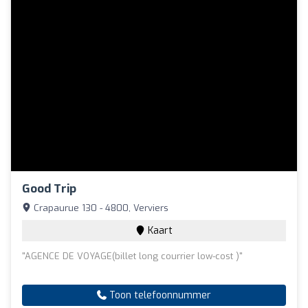
Good Trip
Crapaurue 130 - 4800, Verviers
Kaart
"AGENCE DE VOYAGE(billet long courrier low-cost )"
Toon telefoonnummer