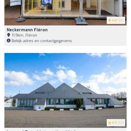
4.8
(28)
Neckermann Fléron
11,9km, Fléron
Bekijk adres en contactgegevens
4.9
(52)