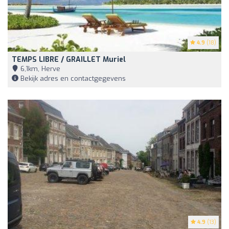
4.9
(18)
TEMPS LIBRE / GRAILLET Muriel
6,1km, Herve
Bekijk adres en contactgegevens
4.9
(13)