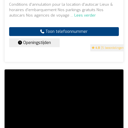
Conditions d’annulation pour la location d’autocar Lieux &
horaires d'embarquement Nos parkings gratuits Nos
autocars Nos agences de voyage ...
Lees verder
Toon telefoonnummer
Openingstijden
4.8
(5 beoordelingen)