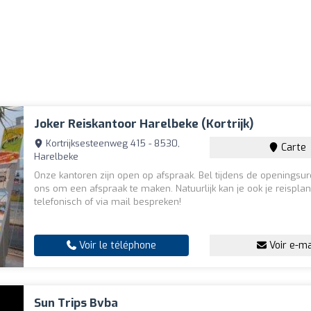
Joker Reiskantoor Harelbeke (Kortrijk)
Kortrijksesteenweg 415 - 8530,
Carte
Harelbeke
Onze kantoren zijn open op afspraak. Bel tijdens de openingsur
ons om een afspraak te maken. Natuurlijk kan je ook je reispla
telefonisch of via mail bespreken!
Voir le téléphone
Voir e-ma
Sun Trips Bvba