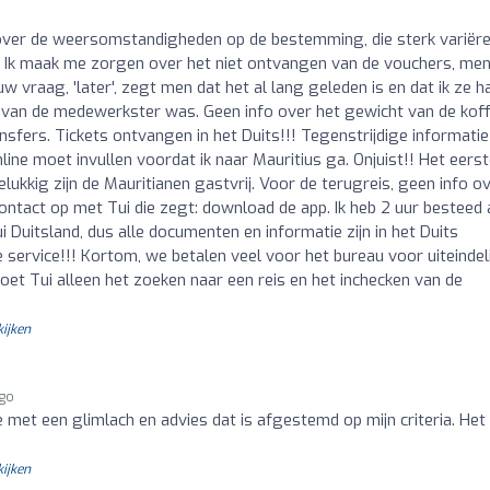
over de weersomstandigheden op de bestemming, die sterk variër
d. Ik maak me zorgen over het niet ontvangen van de vouchers, me
w vraag, 'later', zegt men dat het al lang geleden is en dat ik ze h
 van de medewerkster was. Geen info over het gewicht van de koff
ransfers. Tickets ontvangen in het Duits!!! Tegenstrijdige informatie
ne moet invullen voordat ik naar Mauritius ga. Onjuist!! Het eers
kkig zijn de Mauritianen gastvrij. Voor de terugreis, geen info o
contact op met Tui die zegt: download de app. Ik heb 2 uur besteed
i Duitsland, dus alle documenten en informatie zijn in het Duits
 service!!! Kortom, we betalen veel voor het bureau voor uiteindeli
 doet Tui alleen het zoeken naar een reis en het inchecken van de
kijken
ago
 met een glimlach en advies dat is afgestemd op mijn criteria. Het
kijken