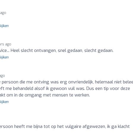
 ago
kijken
ars ago
ce... Heel slecht ontvangen, snel gedaan, slecht gedaan.
kijken
ago
 persoon die me ontving was erg onvriendelijk, helemaal niet belee
ft me behandeld alsof ik gewoon vuil was. Dus een tip voor deze
maakt om in de omgang met mensen te werken.
kijken
o
soon heeft me bijna tot op het vulgaire afgewezen, ik ga klacht