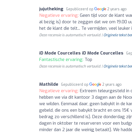
jujutheking
Gepubliceerd op
2 years ago
Negatieve ervaring:
Geen tijd voor de klant wa
al bezig is) door te zeggen dat we om 19.00 uur s
het de klant die telt... Te vermijden, veel leuker
Deze recensie is automatisch vertaald. |
Originele tekst be
iD Mode Courcelles iD Mode Courcelles
Gep
Fantastische ervaring:
Top
Deze recensie is automatisch vertaald. |
Originele tekst be
Mathilde
Gepubliceerd op
2 years ago
Negatieve ervaring:
Extreem teleurgesteld in 
hebben we via dit kantoor 3 dagen aan de Noo
we wilden. Eenmaal daar, geen babykit in de ka
gebeld, die ons een babykit bracht en ons 15€ 
bedrag zo verschillend is). Deze donderdag zi
dagen in oktober te reserveren voor een budg
minder dan 2 jaar die weinig betaalt). We hadd