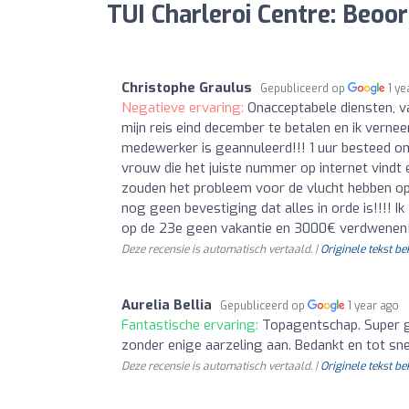
TUI Charleroi Centre: Beoo
Christophe Graulus
Gepubliceerd op
1 ye
Negatieve ervaring:
Onacceptabele diensten, v
mijn reis eind december te betalen en ik vern
medewerker is geannuleerd!!! 1 uur besteed om he
vrouw die het juiste nummer op internet vindt 
zouden het probleem voor de vlucht hebben op
nog geen bevestiging dat alles in orde is!!!! 
op de 23e geen vakantie en 3000€ verdwenen!!
Deze recensie is automatisch vertaald. |
Originele tekst be
Aurelia Bellia
Gepubliceerd op
1 year ago
Fantastische ervaring:
Topagentschap. Super g
zonder enige aarzeling aan. Bedankt en tot sne
Deze recensie is automatisch vertaald. |
Originele tekst be