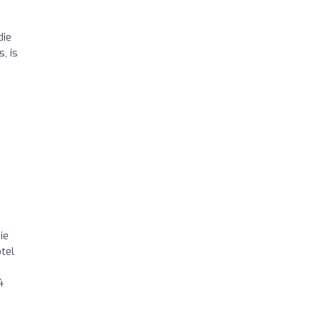
die
, is
ie
tel
4