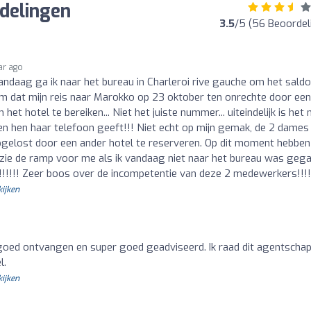
rdelingen
3.5
/5 (56 Beoordel
ar ago
andaag ga ik naar het bureau in Charleroi rive gauche om het sald
eem dat mijn reis naar Marokko op 23 oktober ten onrechte door een
t hotel te bereiken... Niet het juiste nummer... uiteindelijk is het 
en hen haar telefoon geeft!!! Niet echt op mijn gemak, de 2 dames
gelost door een ander hotel te reserveren. Op dit moment hebbe
Ik zie de ramp voor me als ik vandaag niet naar het bureau was gega
!!!! Zeer boos over de incompetentie van deze 2 medewerkers!!!!
kijken
oed ontvangen en super goed geadviseerd. Ik raad dit agentscha
l.
kijken