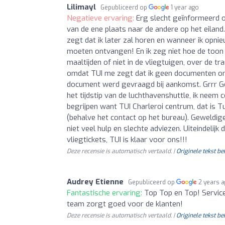
Lilimayl
Gepubliceerd op
1 year ago
Negatieve ervaring:
Erg slecht geïnformeerd 
van de ene plaats naar de andere op het eilan
zegt dat ik later zal horen en wanneer ik opnieu
moeten ontvangen! En ik zeg niet hoe de toon
maaltijden of niet in de vliegtuigen, over de t
omdat TUI me zegt dat ik geen documenten onli
document werd gevraagd bij aankomst. Grrr Gelu
het tijdstip van de luchthavenshuttle, ik neem 
begrijpen want TUI Charleroi centrum, dat is Tu
(behalve het contact op het bureau). Geweldige
niet veel hulp en slechte adviezen. Uiteindelijk
vliegtickets, TUI is klaar voor ons!!!
Deze recensie is automatisch vertaald. |
Originele tekst be
Audrey Etienne
Gepubliceerd op
2 years 
Fantastische ervaring:
Top Top en Top! Service
team zorgt goed voor de klanten!
Deze recensie is automatisch vertaald. |
Originele tekst be