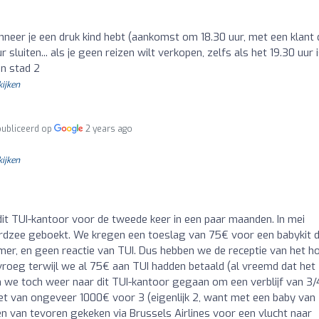
nneer je een druk kind hebt (aankomst om 18.30 uur, met een klant 
luiten... als je geen reizen wilt verkopen, zelfs als het 19.30 uur is
 in stad 2
kijken
ubliceerd op
2 years ago
kijken
dit TUI-kantoor voor de tweede keer in een paar maanden. In mei
rdzee geboekt. We kregen een toeslag van 75€ voor een babykit d
mer, en geen reactie van TUI. Dus hebben we de receptie van het ho
vroeg terwijl we al 75€ aan TUI hadden betaald (al vreemd dat het
jn we toch weer naar dit TUI-kantoor gegaan om een verblijf van 3/
et van ongeveer 1000€ voor 3 (eigenlijk 2, want met een baby van
en van tevoren gekeken via Brussels Airlines voor een vlucht naar