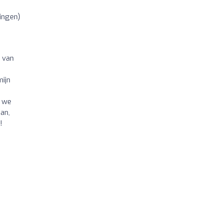
ingen)
o van
mijn
n we
an,
!
p