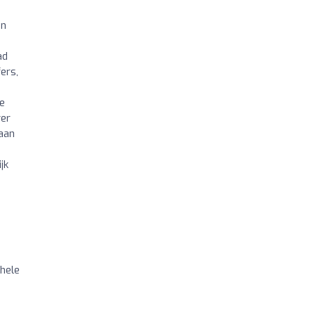
en
n
ad
ers,
te
ver
 aan
jk
 hele