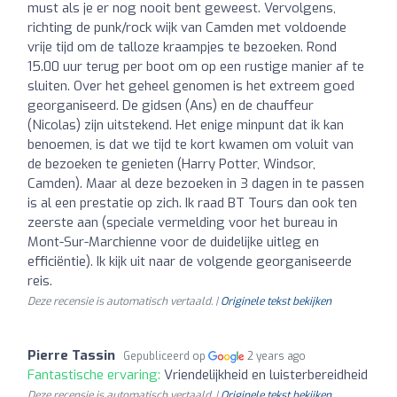
must als je er nog nooit bent geweest. Vervolgens,
richting de punk/rock wijk van Camden met voldoende
vrije tijd om de talloze kraampjes te bezoeken. Rond
15.00 uur terug per boot om op een rustige manier af te
sluiten. Over het geheel genomen is het extreem goed
georganiseerd. De gidsen (Ans) en de chauffeur
(Nicolas) zijn uitstekend. Het enige minpunt dat ik kan
benoemen, is dat we tijd te kort kwamen om voluit van
de bezoeken te genieten (Harry Potter, Windsor,
Camden). Maar al deze bezoeken in 3 dagen in te passen
is al een prestatie op zich. Ik raad BT Tours dan ook ten
zeerste aan (speciale vermelding voor het bureau in
Mont-Sur-Marchienne voor de duidelijke uitleg en
efficiëntie). Ik kijk uit naar de volgende georganiseerde
reis.
Deze recensie is automatisch vertaald. |
Originele tekst bekijken
Pierre Tassin
Gepubliceerd op
2 years ago
Fantastische ervaring:
Vriendelijkheid en luisterbereidheid
Deze recensie is automatisch vertaald. |
Originele tekst bekijken