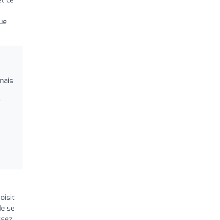
que
mais
r
oisit
de se
ssez