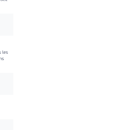
s les
ans