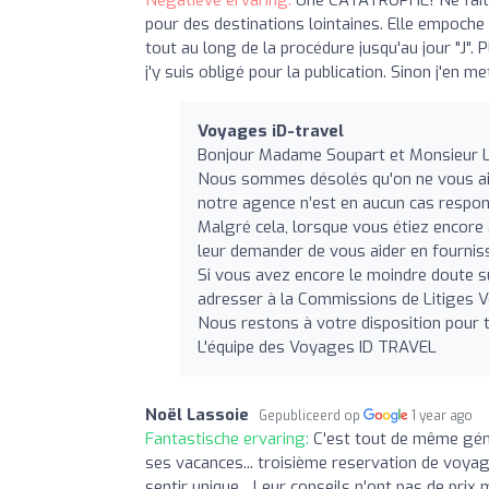
pour des destinations lointaines. Elle empoche 
tout au long de la procédure jusqu'au jour "J". 
j'y suis obligé pour la publication. Sinon j'en me
Voyages iD-travel
Bonjour Madame Soupart et Monsieur L
Nous sommes désolés qu'on ne vous ait 
notre agence n’est en aucun cas respon
Malgré cela, lorsque vous étiez encore
leur demander de vous aider en fourniss
Si vous avez encore le moindre doute su
adresser à la Commissions de Litiges 
Nous restons à votre disposition pour 
L'équipe des Voyages ID TRAVEL
Noël Lassoie
Gepubliceerd op
1 year ago
Fantastische ervaring:
C'est tout de même géni
ses vacances... troisième reservation de voyage 
sentir unique... Leur conseils n'ont pas de pri