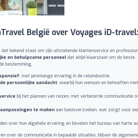
ravel België over Voyages iD-travel
dat bekend staat om zijn uitstekende klantenservice en professio
ijke en behulpzame personeel
dat altijd klaarstaat om de beste
f de bestemming.
esponsief
, met jarenlange ervaring in de reisindustrie.
de persoonlijke aandacht
, waarbij hun wensen en behoeften me
service
bij het plannen van reizen, met verbeterde communicatie o
aanpassingen te maken
aan basisverzoeken, wat zorgt voor ee
en over hun algehele ervaring en bevelen het bureau van harte a
n over de communicatie in bepaalde situaties, blijven de algemen