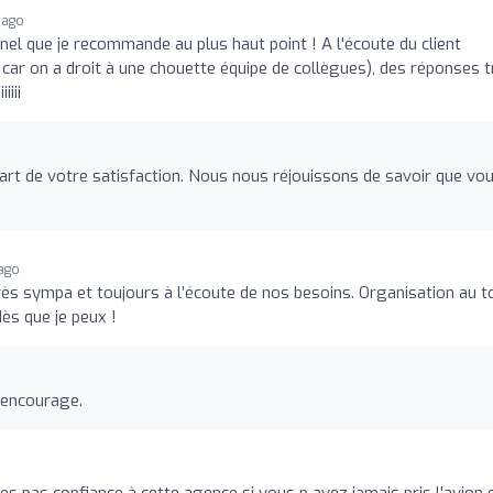
 ago
el que je recommande au plus haut point ! A l'écoute du client
 car on a droit à une chouette équipe de collègues), des réponses t
iiii
art de votre satisfaction. Nous nous réjouissons de savoir que vo
 ago
très sympa et toujours à l’écoute de nos besoins. Organisation au t
dès que je peux !
 encourage.
 pas confiance à cette agence si vous n avez jamais pris l'avion 