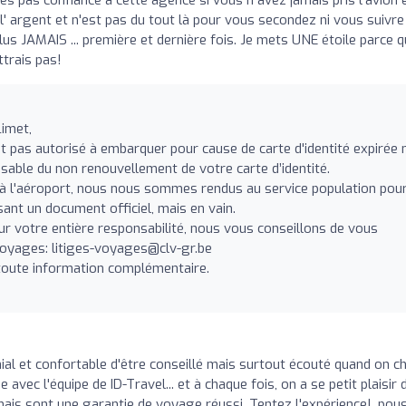
l' argent et n'est pas du tout là pour vous secondez ni vous suivre
Plus JAMAIS ... première et dernière fois. Je mets UNE étoile parce 
ttrais pas!
imet,
pas autorisé à embarquer pour cause de carte d'identité expirée 
sable du non renouvellement de votre carte d’identité.
 à l'aéroport, nous nous sommes rendus au service population pou
ant un document officiel, mais en vain.
r votre entière responsabilité, nous vous conseillons de vous
Voyages:
litiges-voyages@clv-gr.be
toute information complémentaire.
al et confortable d'être conseillé mais surtout écouté quand on ch
avec l'équipe de ID-Travel... et à chaque fois, on a se petit plaisir 
x mais sont une garantie de voyage réussi. Tentez l'expérience!, pou