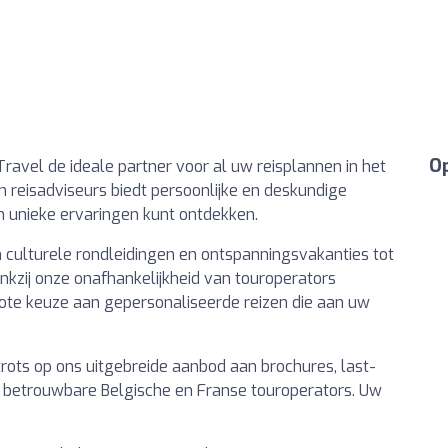
Op
ravel de ideale partner voor al uw reisplannen in het
reisadviseurs biedt persoonlijke en deskundige
n unieke ervaringen kunt ontdekken.
n culturele rondleidingen en ontspanningsvakanties tot
ankzij onze onafhankelijkheid van touroperators
rote keuze aan gepersonaliseerde reizen die aan uw
 trots op ons uitgebreide aanbod aan brochures, last-
 betrouwbare Belgische en Franse touroperators. Uw