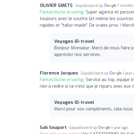
OLIVIER SMETS
Gepubliceerd op
7 months
Fantastische ervaring:
Super agence et personn
toujours avec le sourire (et même les sourires
rapides et "tailor-made". De vraies pros ! Merciiii
Voyages iD-travel
Bonjour Monsieur, Merci de nous faire p
appréciez nos services.
Florence Jacques
Gepubliceerd op
1 year
Fantastische ervaring:
Service au top, équipe 
rien à redire si ce n’est que je repars avec eux 
Voyages iD-travel
Merci pour vos compliments, cela nous
Sab Soupart
Gepubliceerd op
1 year ago
Negatieve ervaring:
Une CATATROPHE! Ne faites