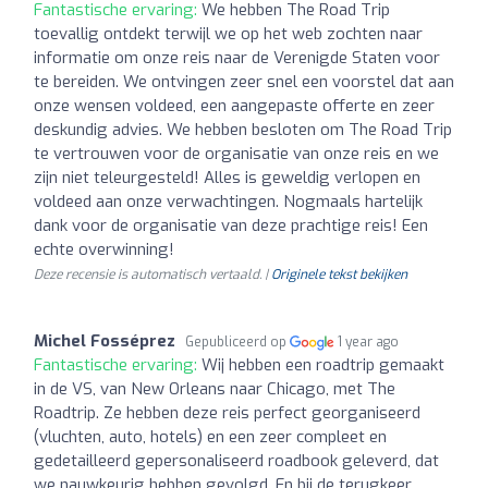
Fantastische ervaring:
We hebben The Road Trip
toevallig ontdekt terwijl we op het web zochten naar
informatie om onze reis naar de Verenigde Staten voor
te bereiden. We ontvingen zeer snel een voorstel dat aan
onze wensen voldeed, een aangepaste offerte en zeer
deskundig advies. We hebben besloten om The Road Trip
te vertrouwen voor de organisatie van onze reis en we
zijn niet teleurgesteld! Alles is geweldig verlopen en
voldeed aan onze verwachtingen. Nogmaals hartelijk
dank voor de organisatie van deze prachtige reis! Een
echte overwinning!
Deze recensie is automatisch vertaald. |
Originele tekst bekijken
Michel Fosséprez
Gepubliceerd op
1 year ago
Fantastische ervaring:
Wij hebben een roadtrip gemaakt
in de VS, van New Orleans naar Chicago, met The
Roadtrip. Ze hebben deze reis perfect georganiseerd
(vluchten, auto, hotels) en een zeer compleet en
gedetailleerd gepersonaliseerd roadbook geleverd, dat
we nauwkeurig hebben gevolgd. En bij de terugkeer