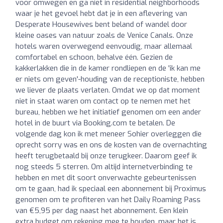
voor omwegen en ga niet in residential neighborhoods
waar je het gevoel hebt dat je in een aflevering van
Desperate Housewives bent beland of wandel door
kleine oases van natuur zoals de Venice Canals. Onze
hotels waren overwegend eenvoudig, maar allemaal
comfortabel en schoon, behalve één. Gezien de
kakkerlakken die in de kamer rondliepen en de 'ik kan me
er niets om geven'-houding van de receptioniste, hebben
we liever de plaats verlaten. Omdat we op dat moment
niet in staat waren om contact op te nemen met het
bureau, hebben we het initiatief genomen om een ander
hotel in de buurt via Booking.com te betalen. De
volgende dag kon ik met meneer Sohier overleggen die
oprecht sorry was en ons de kosten van de overnachting
heeft terugbetaald bij onze terugkeer. Daarom geef ik
nog steeds 5 sterren. Om altijd internetverbinding te
hebben en met dit soort onverwachte gebeurtenissen
om te gaan, had ik speciaal een abonnement bij Proximus
genomen om te profiteren van het Daily Roaming Pass
van €5,95 per dag naast het abonnement. Een klein
extra budget om rekening mee te houden, maar het is