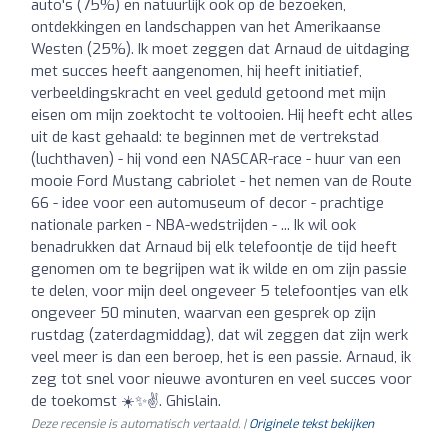
auto's (75%) en natuurlijk ook op de bezoeken,
ontdekkingen en landschappen van het Amerikaanse
Westen (25%). Ik moet zeggen dat Arnaud de uitdaging
met succes heeft aangenomen, hij heeft initiatief,
verbeeldingskracht en veel geduld getoond met mijn
eisen om mijn zoektocht te voltooien. Hij heeft echt alles
uit de kast gehaald: te beginnen met de vertrekstad
(luchthaven) - hij vond een NASCAR-race - huur van een
mooie Ford Mustang cabriolet - het nemen van de Route
66 - idee voor een automuseum of decor - prachtige
nationale parken - NBA-wedstrijden - ... Ik wil ook
benadrukken dat Arnaud bij elk telefoontje de tijd heeft
genomen om te begrijpen wat ik wilde en om zijn passie
te delen, voor mijn deel ongeveer 5 telefoontjes van elk
ongeveer 50 minuten, waarvan een gesprek op zijn
rustdag (zaterdagmiddag), dat wil zeggen dat zijn werk
veel meer is dan een beroep, het is een passie. Arnaud, ik
zeg tot snel voor nieuwe avonturen en veel succes voor
de toekomst ☀️✨✌️. Ghislain.
Deze recensie is automatisch vertaald. |
Originele tekst bekijken