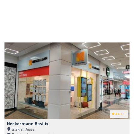
4.6
(21)
Neckermann Basilix
3,3km, Asse