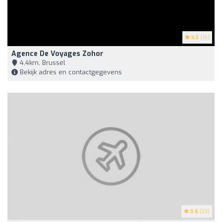
4.5
(16)
Agence De Voyages Zohor
4,4km, Brussel
Bekijk adres en contactgegevens
3.6
(23)