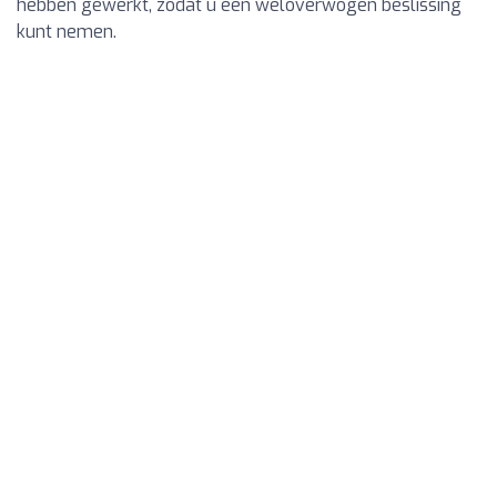
hebben gewerkt, zodat u een weloverwogen beslissing
kunt nemen.