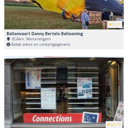
5
(23)
Ballonvaart Danny Bertels Ballooning
10,6km, Wommelgem
Bekijk adres en contactgegevens
4.7
(17)