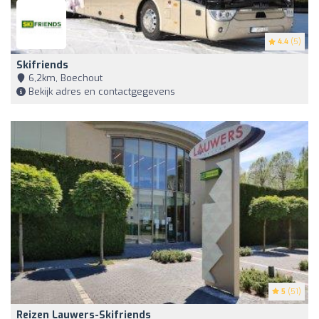
4.4
(5)
Skifriends
6,2km, Boechout
Bekijk adres en contactgegevens
5
(51)
Reizen Lauwers-Skifriends