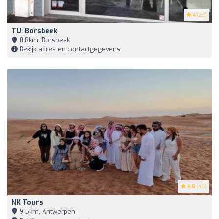
4
(23)
TUI Borsbeek
8,8km, Borsbeek
Bekijk adres en contactgegevens
4.8
(49)
NK Tours
9,5km, Antwerpen