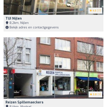
4.5
(17)
TUI Nijlen
8,2km, Nijlen
Bekijk adres en contactgegevens
3.8
(9)
Reizen Spillemaeckers
8,4km, Mortsel