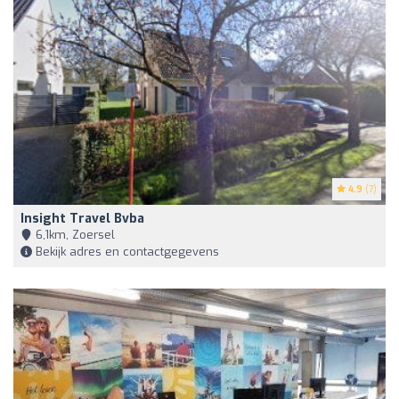
4.9
(7)
Insight Travel Bvba
6,1km, Zoersel
Bekijk adres en contactgegevens