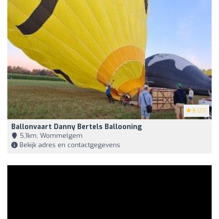
5
(23)
Ballonvaart Danny Bertels Ballooning
5,1km, Wommelgem
Bekijk adres en contactgegevens